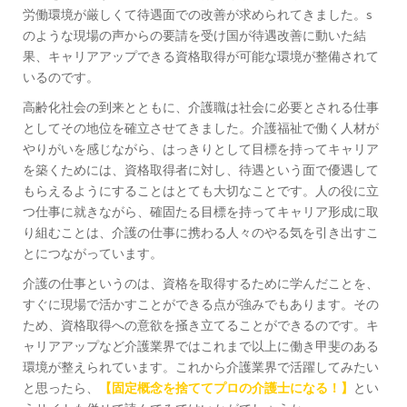
労働環境が厳しくて待遇面での改善が求められてきました。s
のような現場の声からの要請を受け国が待遇改善に動いた結
果、キャリアアップできる資格取得が可能な環境が整備されて
いるのです。
高齢化社会の到来とともに、介護職は社会に必要とされる仕事
としてその地位を確立させてきました。介護福祉で働く人材が
やりがいを感じながら、はっきりとして目標を持ってキャリア
を築くためには、資格取得者に対し、待遇という面で優遇して
もらえるようにすることはとても大切なことです。人の役に立
つ仕事に就きながら、確固たる目標を持ってキャリア形成に取
り組むことは、介護の仕事に携わる人々のやる気を引き出すこ
とにつながっています。
介護の仕事というのは、資格を取得するために学んだことを、
すぐに現場で活かすことができる点が強みでもあります。その
ため、資格取得への意欲を掻き立てることができるのです。キ
ャリアアップなど介護業界ではこれまで以上に働き甲斐のある
環境が整えられています。これから介護業界で活躍してみたい
と思ったら、
【
固定概念を捨ててプロの介護士になる！
】
とい